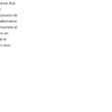
utour d’un
s
ccession de
 alternance
’ouvrent et
inu en
r le
ts inox