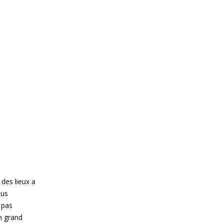
 des lieux a
lus
 pas
un grand